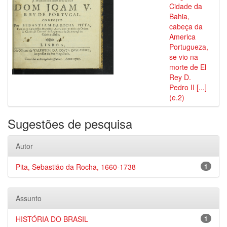
Cidade da
Bahia,
cabeça da
America
Portugueza,
se vio na
morte de El
Rey D.
Pedro II [...]
(e.2)
Sugestões de pesquisa
Autor
Pita, Sebastião da Rocha, 1660-1738
1
Assunto
HISTÓRIA DO BRASIL
1