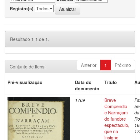
Registro(s)
Resultado 1-1 de 1.
Anterior
1
Próximo
Conjunto de itens:
Pré-visualização
Data do
Título
Au
documento
1709
Breve
Pit
Compendio
Se
e Narraçam
da
do funebre
Ro
espectaculo,
16
que na
17
insigne