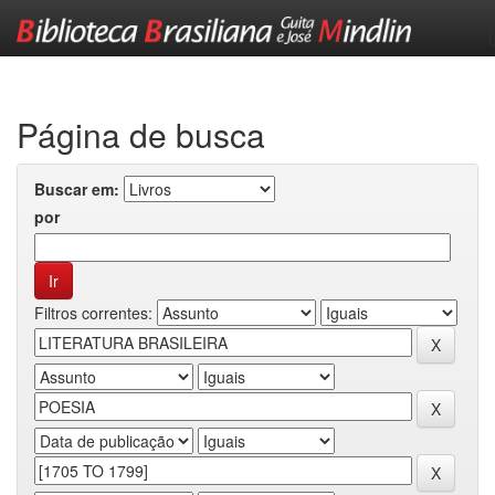
Skip
navigation
Página de busca
Buscar em:
por
Filtros correntes: