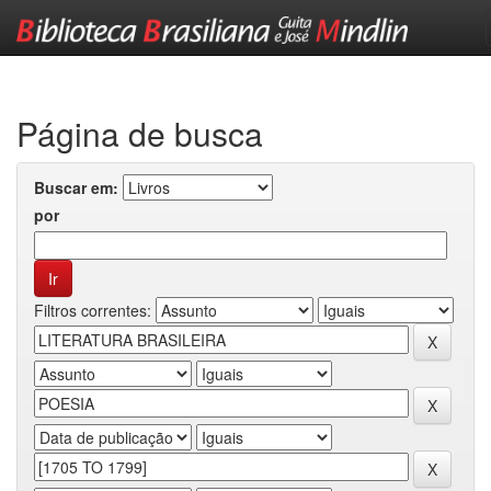
Skip
navigation
Página de busca
Buscar em:
por
Filtros correntes: