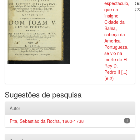
espectaculo,
16
que na
17
insigne
Cidade da
Bahia,
cabeça da
America
Portugueza,
se vio na
morte de El
Rey D.
Pedro II [...]
(e.2)
Sugestões de pesquisa
Autor
Pita, Sebastião da Rocha, 1660-1738
1