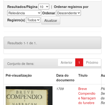
Resultados/Página
|
Ordenar registros por
Ordenar
Registro(s)
Resultado 1-1 de 1.
Anterior
1
Próximo
Conjunto de itens:
Pré-visualização
Data do
Título
Au
documento
1709
Breve
Pit
Compendio
Se
e Narraçam
da
do funebre
Ro