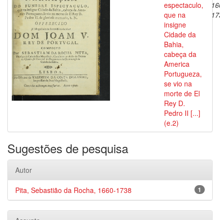
espectaculo,
16
que na
17
insigne
Cidade da
Bahia,
cabeça da
America
Portugueza,
se vio na
morte de El
Rey D.
Pedro II [...]
(e.2)
Sugestões de pesquisa
Autor
Pita, Sebastião da Rocha, 1660-1738
1