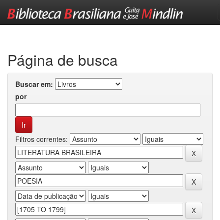
Skip
navigation
Página de busca
Buscar em:
por
Filtros correntes: