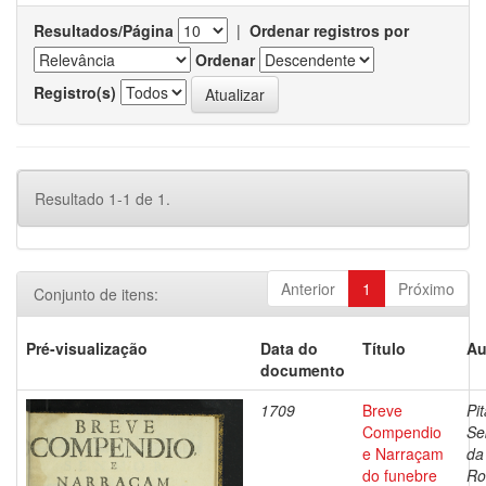
Resultados/Página
|
Ordenar registros por
Ordenar
Registro(s)
Resultado 1-1 de 1.
Anterior
1
Próximo
Conjunto de itens:
Pré-visualização
Data do
Título
Au
documento
1709
Breve
Pit
Compendio
Se
e Narraçam
da
do funebre
Ro