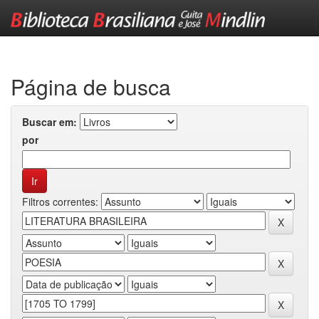
Skip
navigation
Página de busca
Buscar em:
por
Filtros correntes: