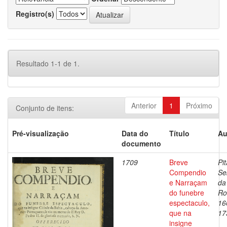
Registro(s)
Resultado 1-1 de 1.
Anterior
1
Próximo
Conjunto de itens:
Pré-visualização
Data do
Título
Au
documento
1709
Breve
Pit
Compendio
Se
e Narraçam
da
do funebre
Ro
espectaculo,
16
que na
17
insigne