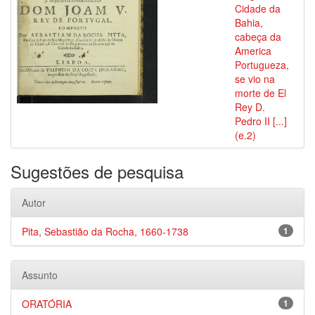
Cidade da
Bahia,
cabeça da
America
Portugueza,
se vio na
morte de El
Rey D.
Pedro II [...]
(e.2)
Sugestões de pesquisa
Autor
Pita, Sebastião da Rocha, 1660-1738
1
Assunto
ORATÓRIA
1