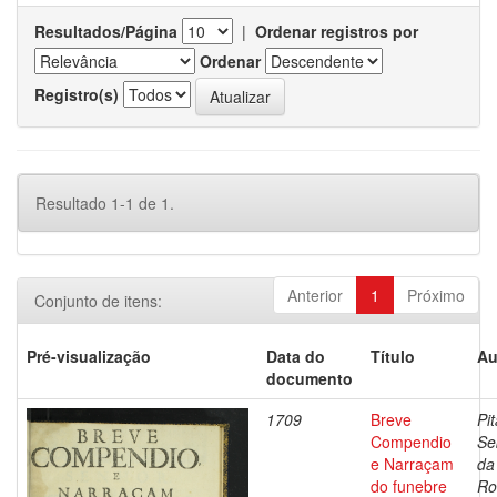
Resultados/Página
|
Ordenar registros por
Ordenar
Registro(s)
Resultado 1-1 de 1.
Anterior
1
Próximo
Conjunto de itens:
Pré-visualização
Data do
Título
Au
documento
1709
Breve
Pit
Compendio
Se
e Narraçam
da
do funebre
Ro