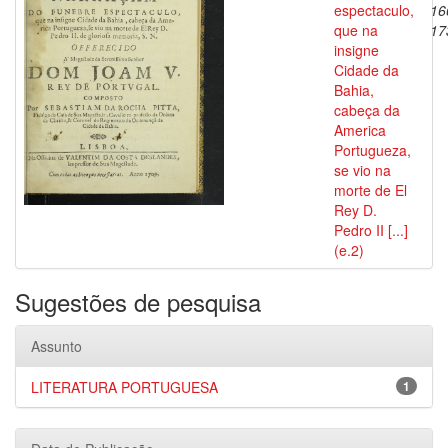
espectaculo,
16
que na
17
insigne
Cidade da
Bahia,
cabeça da
America
Portugueza,
se vio na
morte de El
Rey D.
Pedro II [...]
(e.2)
Sugestões de pesquisa
Assunto
LITERATURA PORTUGUESA
1