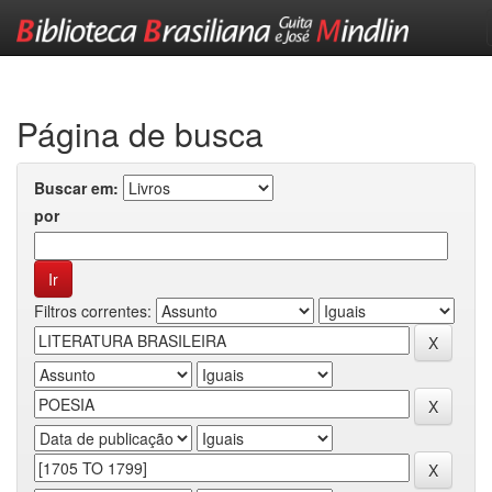
Skip
navigation
Página de busca
Buscar em:
por
Filtros correntes: