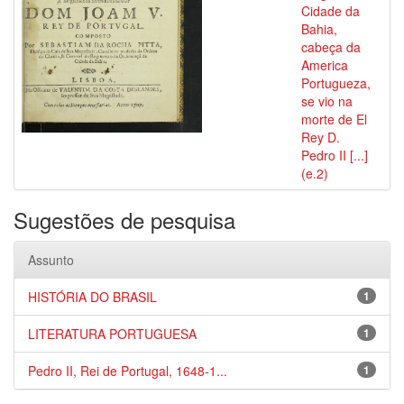
Cidade da
Bahia,
cabeça da
America
Portugueza,
se vio na
morte de El
Rey D.
Pedro II [...]
(e.2)
Sugestões de pesquisa
Assunto
HISTÓRIA DO BRASIL
1
LITERATURA PORTUGUESA
1
Pedro II, Rei de Portugal, 1648-1...
1