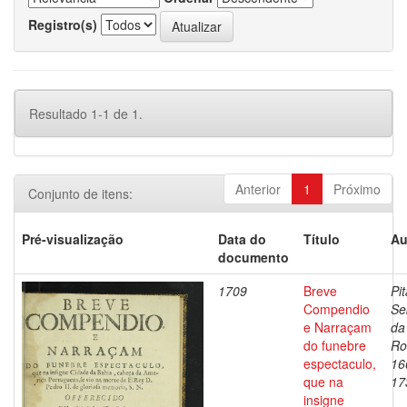
Registro(s)
Resultado 1-1 de 1.
Anterior
1
Próximo
Conjunto de itens:
Pré-visualização
Data do
Título
Au
documento
1709
Breve
Pit
Compendio
Se
e Narraçam
da
do funebre
Ro
espectaculo,
16
que na
17
insigne