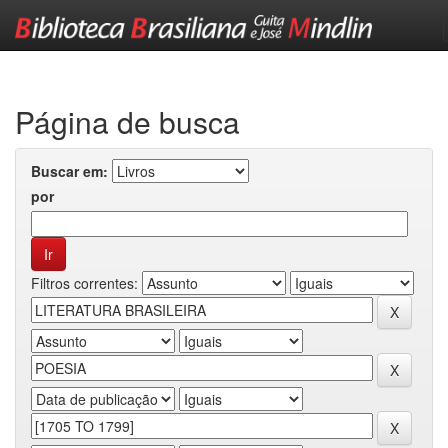
Skip
navigation
Página de busca
Buscar em:
por
Filtros correntes: