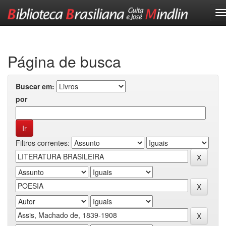
Skip
navigation
Página de busca
Buscar em:
por
Filtros correntes: