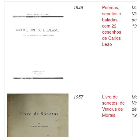
1946
Poemas,
Mo
sonetos e
Vi
baladas,
de
com 22
19
desenhos
de Carlos
Leão
1957
Livro de
Mo
sonetos, de
Vi
Vinicius de
de
Morais
19