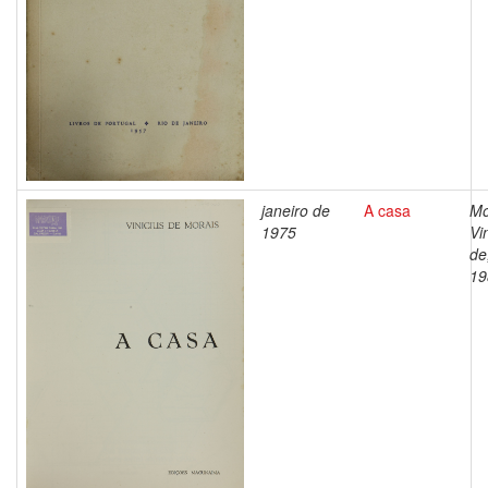
janeiro de
A casa
Mo
1975
Vi
de
19