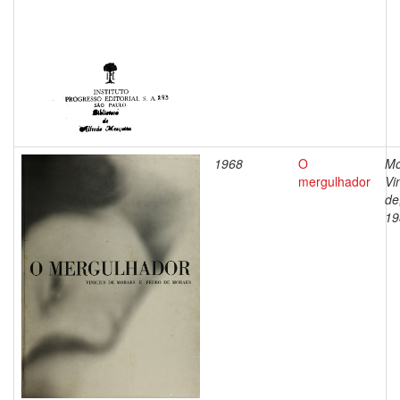
1968
O
Mo
mergulhador
Vi
de
19