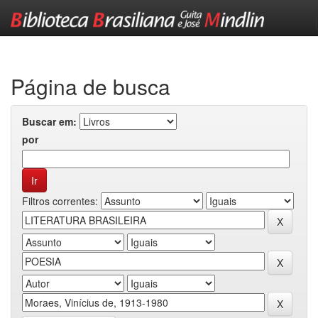
Skip
navigation
Página de busca
Buscar em:
por
Filtros correntes: