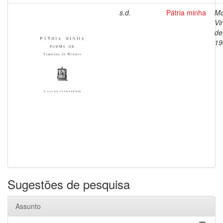
s.d.
Pátria minha
Mo
Vi
de
19
Sugestões de pesquisa
Assunto