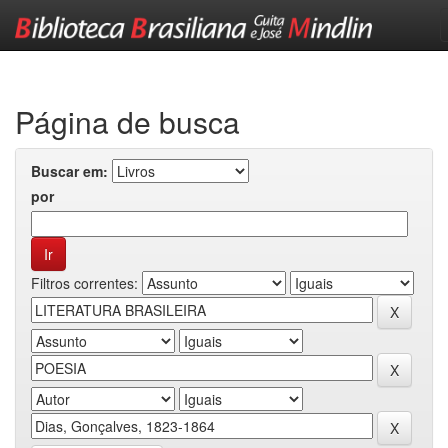
Skip
navigation
Página de busca
Buscar em:
por
Filtros correntes: