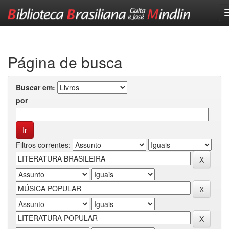
Skip
navigation
Página de busca
Buscar em:
por
Filtros correntes: