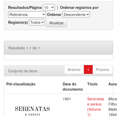
Resultados/Página
|
Ordenar registros por
Ordenar
Registro(s)
Resultado 1-1 de 1.
Anterior
1
Próximo
Conjunto de itens:
Pré-visualização
Data do
Título
Auto
documento
1901
Serenatas
Mora
e saráus
Filho
(Volume
Mello
1)
1844