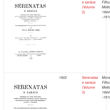
e saráus
Filho
(Volume
Mello
2)
1844
-191
1902
Serenatas
Mora
e saráus
Filho
(Volume
Mello
3)
1844
-191