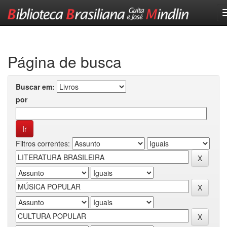
Skip
navigation
Página de busca
Buscar em:
por
Filtros correntes: