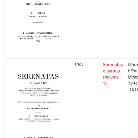
1901
Serenatas
Mora
e saráus
Filho
(Volume
Mello
1)
1844
-191