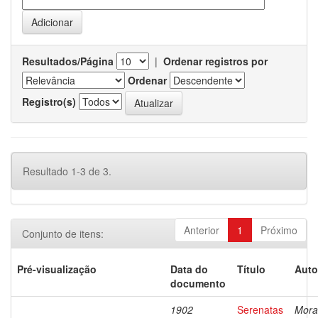
Resultados/Página
|
Ordenar registros por
Ordenar
Registro(s)
Resultado 1-3 de 3.
Anterior
1
Próximo
Conjunto de itens:
Pré-visualização
Data do
Título
Auto
documento
1902
Serenatas
Mora