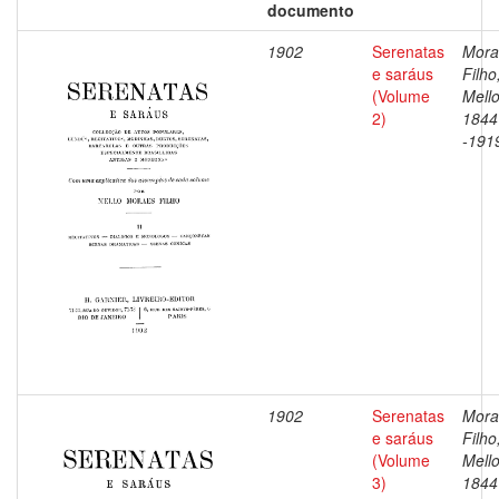
documento
1902
Serenatas
Mora
e saráus
Filho
(Volume
Mello
2)
1844
-191
1902
Serenatas
Mora
e saráus
Filho
(Volume
Mello
3)
1844