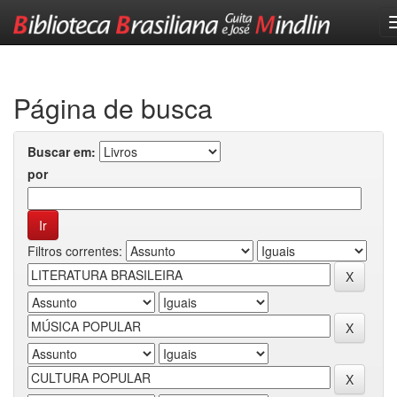
Skip
navigation
Página de busca
Buscar em:
por
Filtros correntes: