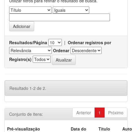
Utilizar filtros para refinar o resultado de busca.
Resultados/Página
|
Ordenar registros por
Ordenar
Registro(s)
Resultado 1-2 de 2.
Anterior
1
Próximo
Conjunto de itens:
Pré-visualização
Data do
Título
Auto