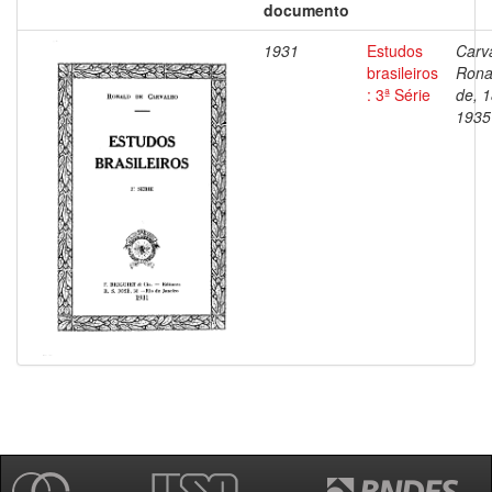
documento
1931
Estudos
Carv
brasileiros
Rona
: 3ª Série
de, 
1935