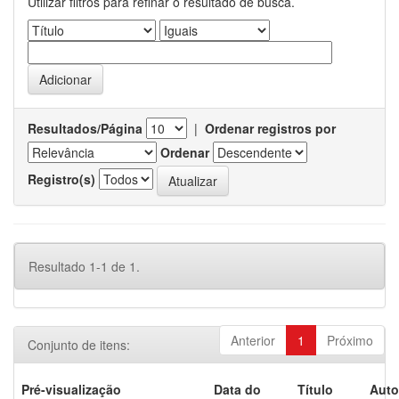
Utilizar filtros para refinar o resultado de busca.
Resultados/Página
|
Ordenar registros por
Ordenar
Registro(s)
Resultado 1-1 de 1.
Anterior
1
Próximo
Conjunto de itens:
Pré-visualização
Data do
Título
Auto