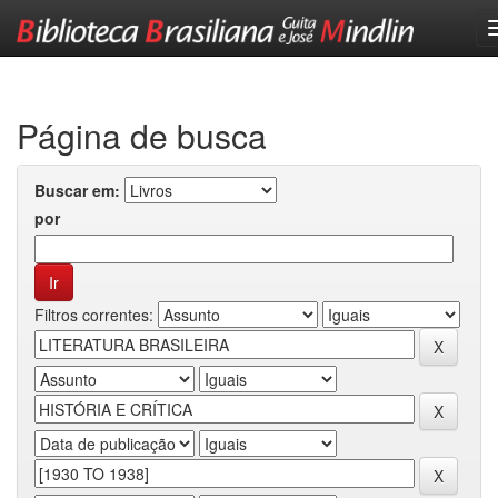
Skip
navigation
Página de busca
Buscar em:
por
Filtros correntes: