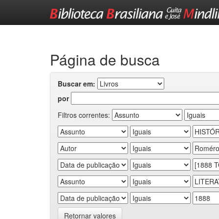
Skip
navigation
Página de busca
Buscar em:
por
Filtros correntes:
Retornar valores