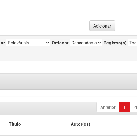
por
Ordenar
Registro(s)
Anterior
1
P
Título
Autor(es)