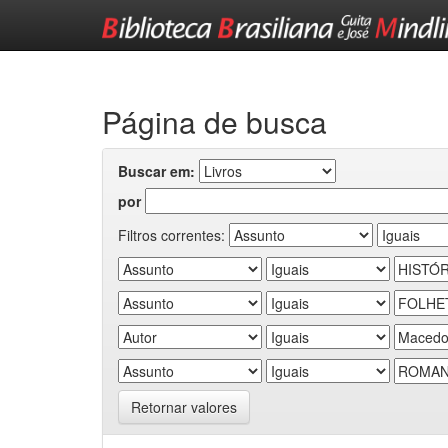
Skip
navigation
Página de busca
Buscar em:
por
Filtros correntes:
Retornar valores