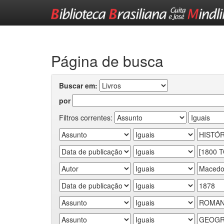
Skip
navigation
Página de busca
Buscar em:
por
Filtros correntes: