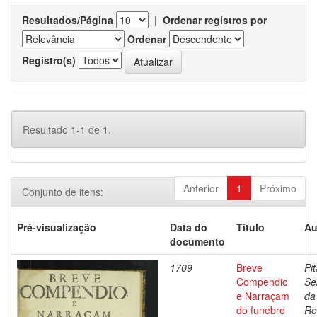
Resultados/Página
|
Ordenar registros por
Ordenar
Registro(s)
Resultado 1-1 de 1.
Anterior
1
Próximo
Conjunto de itens:
Pré-visualização
Data do
Título
Au
documento
1709
Breve
Pit
Compendio
Se
e Narraçam
da
do funebre
Ro