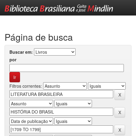
Skip
navigation
Página de busca
Buscar em:
por
Filtros correntes: