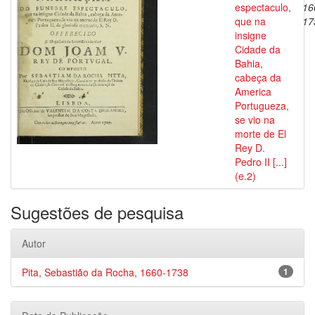
espectaculo,
16
que na
17
insigne
Cidade da
Bahia,
cabeça da
America
Portugueza,
se vio na
morte de El
Rey D.
Pedro II [...]
(e.2)
Sugestões de pesquisa
Autor
Pita, Sebastião da Rocha, 1660-1738
1