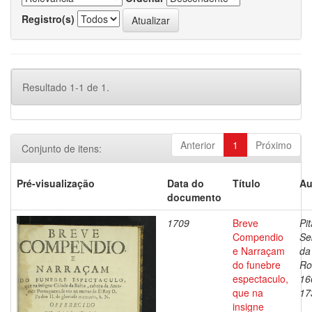
Registro(s)
Resultado 1-1 de 1.
Anterior
1
Próximo
Conjunto de itens:
Pré-visualização
Data do
Título
Au
documento
1709
Breve
Pit
Compendio
Se
e Narraçam
da
do funebre
Ro
espectaculo,
16
que na
17
insigne