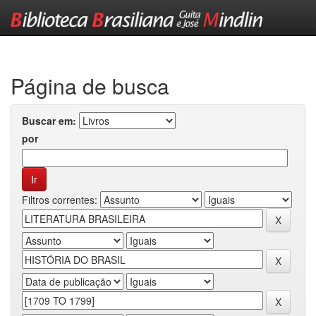
Skip
navigation
Página de busca
Buscar em:
por
Filtros correntes: