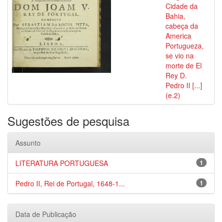
Cidade da
Bahia,
cabeça da
America
Portugueza,
se vio na
morte de El
Rey D.
Pedro II [...]
(e.2)
Sugestões de pesquisa
Assunto
LITERATURA PORTUGUESA
1
Pedro II, Rei de Portugal, 1648-1...
1
Data de Publicação