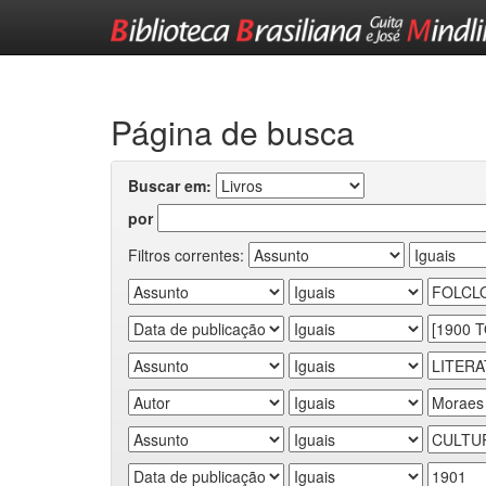
Skip
navigation
Página de busca
Buscar em:
por
Filtros correntes: