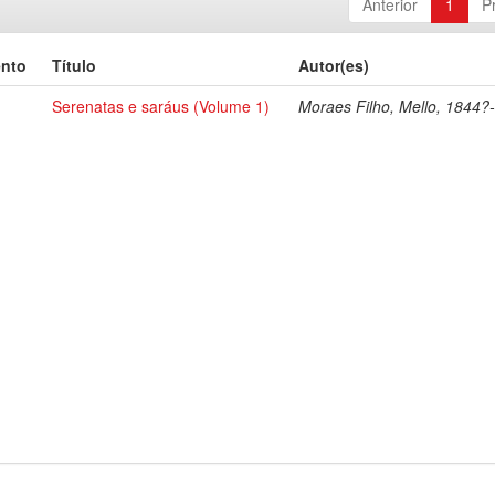
Anterior
1
P
ento
Título
Autor(es)
Serenatas e saráus (Volume 1)
Moraes Filho, Mello, 1844?