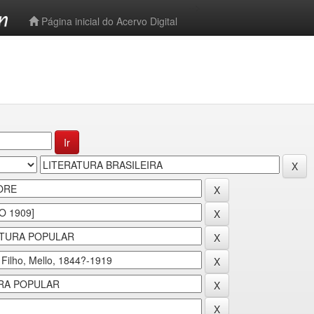
-->
Página inicial do Acervo Digital