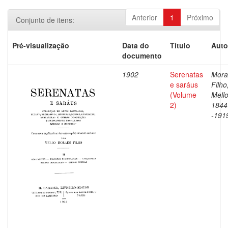
Anterior
1
Próximo
Conjunto de itens:
Pré-visualização
Data do
Título
Auto
documento
1902
Serenatas
Mora
e saráus
Filho
(Volume
Mello
2)
1844
-191