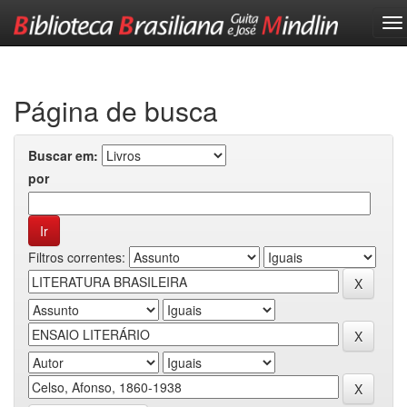
Skip
navigation
Página de busca
Buscar em:
por
Filtros correntes: