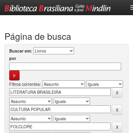
Skip
navigation
Página de busca
Buscar em:
por
Filtros correntes: