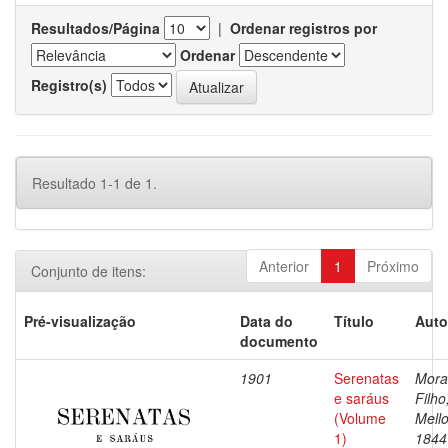
Resultados/Página
|
Ordenar registros por
Ordenar
Registro(s)
Resultado 1-1 de 1.
Anterior
1
Próximo
Conjunto de itens:
Pré-visualização
Data do
Título
Auto
documento
1901
Serenatas
Mora
e saráus
Filho
(Volume
Mello
1)
1844