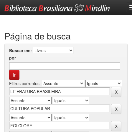
Skip
navigation
Página de busca
Buscar em:
por
Filtros correntes: