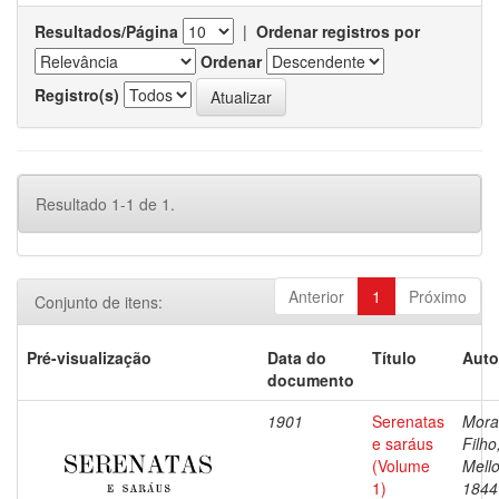
Resultados/Página
|
Ordenar registros por
Ordenar
Registro(s)
Resultado 1-1 de 1.
Anterior
1
Próximo
Conjunto de itens:
Pré-visualização
Data do
Título
Auto
documento
1901
Serenatas
Mora
e saráus
Filho
(Volume
Mello
1)
1844