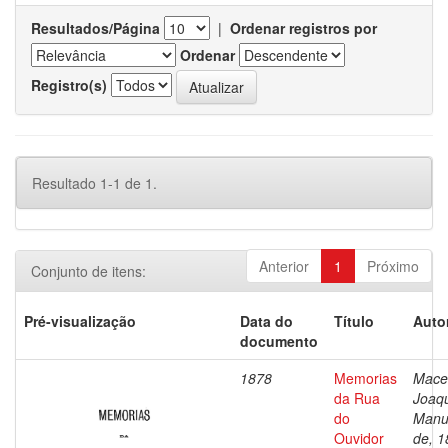
Resultados/Página
|
Ordenar registros por
Ordenar
Registro(s)
Resultado 1-1 de 1.
Anterior
1
Próximo
Conjunto de itens:
Pré-visualização
Data do
Título
Auto
documento
1878
Memorias
Mace
da Rua
Joaq
do
Manu
Ouvidor
de, 1