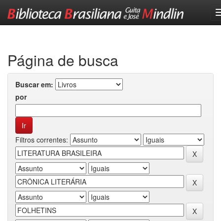
Skip
navigation
Página de busca
Buscar em:
por
Filtros correntes: