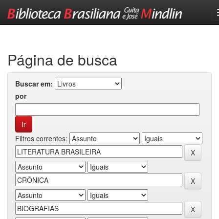
Skip
navigation
Página de busca
Buscar em:
por
Filtros correntes: