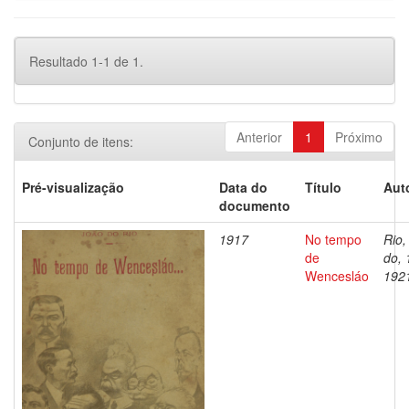
Resultado 1-1 de 1.
Anterior
1
Próximo
Conjunto de itens:
Pré-visualização
Data do
Título
Aut
documento
1917
No tempo
Rio,
de
do, 
Wencesláo
192