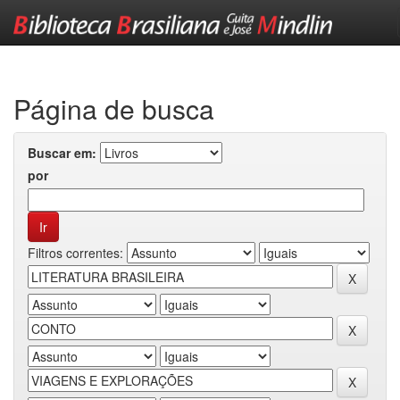
Skip
navigation
Página de busca
Buscar em:
por
Filtros correntes: