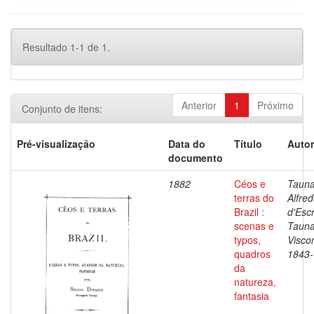
Resultado 1-1 de 1.
Anterior
1
Próximo
Conjunto de itens:
Pré-visualização
Data do
Título
Autor
documento
1882
Céos e
Tauna
terras do
Alfre
Brazil :
d'Esc
scenas e
Tauna
typos,
Visco
quadros
1843
da
natureza,
fantasia