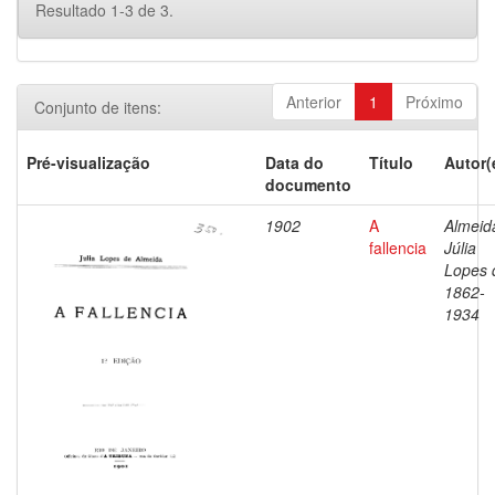
Resultado 1-3 de 3.
Anterior
1
Próximo
Conjunto de itens:
Pré-visualização
Data do
Título
Autor(
documento
1902
A
Almeid
fallencia
Júlia
Lopes 
1862-
1934