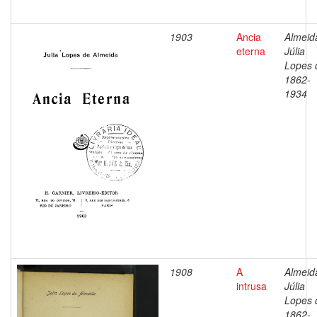
1903
Ancia
Almeid
eterna
Júlia
Lopes 
1862-
1934
1908
A
Almeid
intrusa
Júlia
Lopes 
1862-