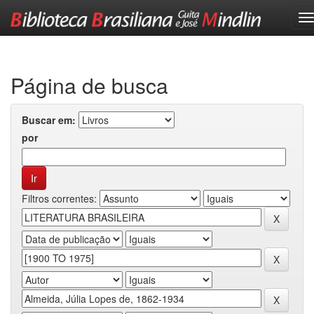
Skip
navigation
Página de busca
Buscar em:
por
Filtros correntes: