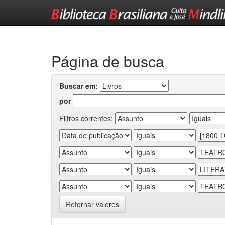
Skip
navigation
Página de busca
Buscar em:
por
Filtros correntes:
Retornar valores