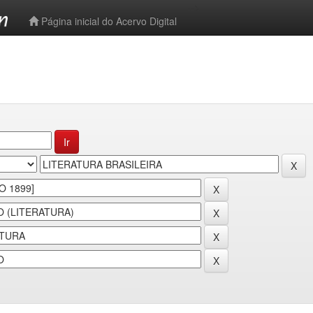
-->
Página inicial do Acervo Digital