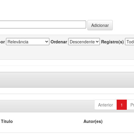
por
Ordenar
Registro(s)
Anterior
1
P
Título
Autor(es)