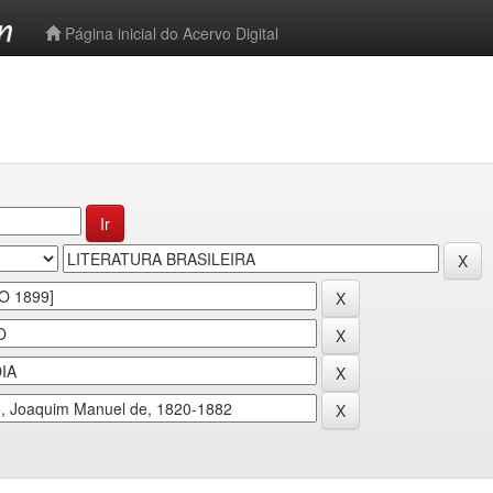
-->
Página inicial do Acervo Digital