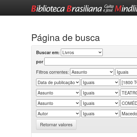
Skip
navigation
Página de busca
Buscar em:
por
Filtros correntes:
Retornar valores