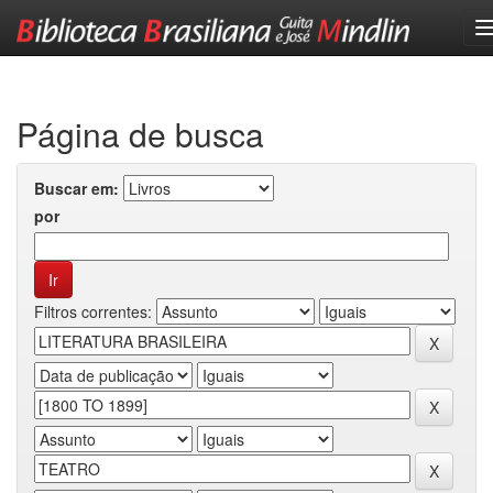
Skip
navigation
Página de busca
Buscar em:
por
Filtros correntes: