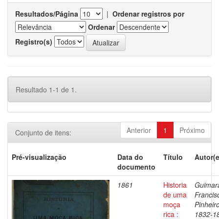
Resultados/Página
|
Ordenar registros por
Ordenar
Registro(s)
Resultado 1-1 de 1.
Anterior
1
Próximo
Conjunto de itens:
Pré-visualização
Data do
Título
Autor(e
documento
1861
Historia
Guimar
de uma
Francis
moça
Pinheiro
rica :
1832-1