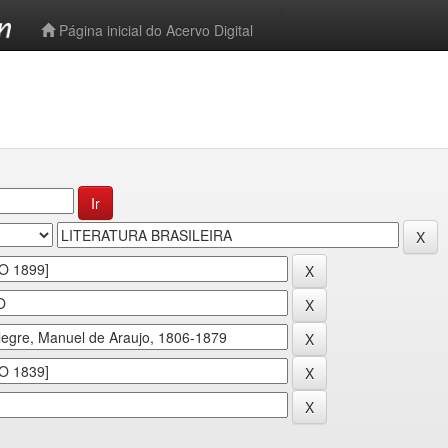
-->
Página inicial do Acervo Digital