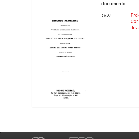
documento
1837
Pro
Cons
dez