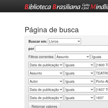
Skip
navigation
Página de busca
Buscar em:
por
Filtros correntes:
Retornar valores