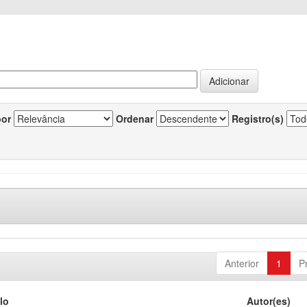
por
Ordenar
Registro(s)
Anterior
1
P
lo
Autor(es)