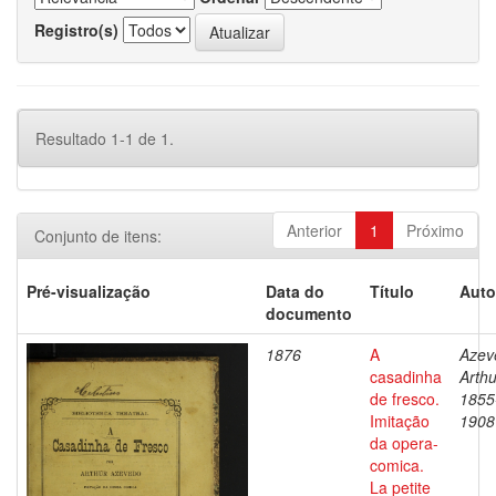
Registro(s)
Resultado 1-1 de 1.
Anterior
1
Próximo
Conjunto de itens:
Pré-visualização
Data do
Título
Auto
documento
1876
A
Azev
casadinha
Arthu
de fresco.
1855
Imitação
1908
da opera-
comica.
La petite