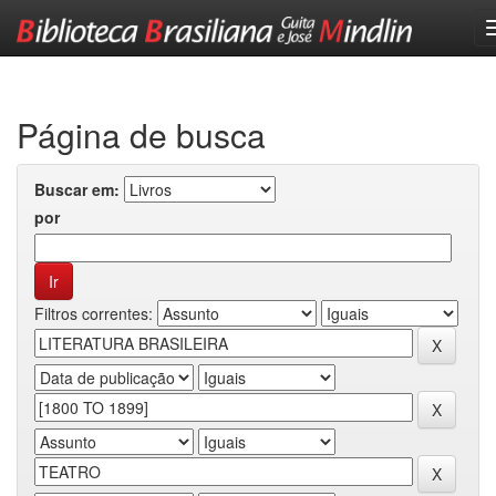
Skip
navigation
Página de busca
Buscar em:
por
Filtros correntes: