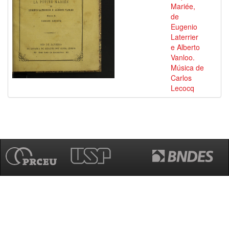
Mariée,
de
Eugenio
Laterrier
e Alberto
Vanloo.
Música de
Carlos
Lecocq