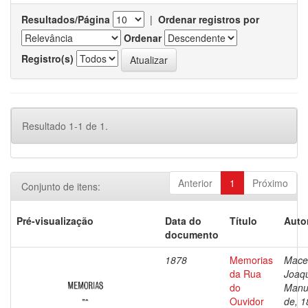
Resultados/Página
|
Ordenar registros por
Ordenar
Registro(s)
Resultado 1-1 de 1.
Anterior
1
Próximo
Conjunto de itens:
Pré-visualização
Data do
Título
Auto
documento
1878
Memorias
Mace
da Rua
Joaq
do
Manu
Ouvidor
de, 1