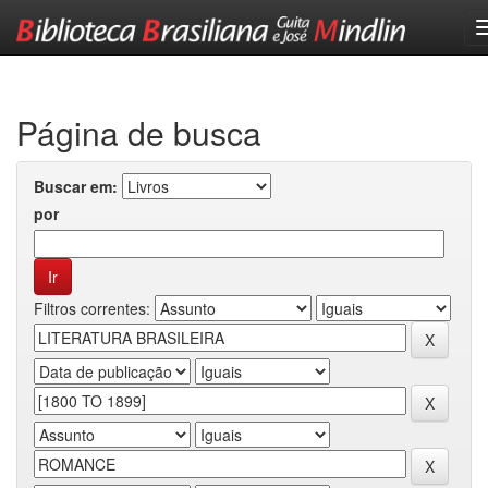
Skip
navigation
Página de busca
Buscar em:
por
Filtros correntes: