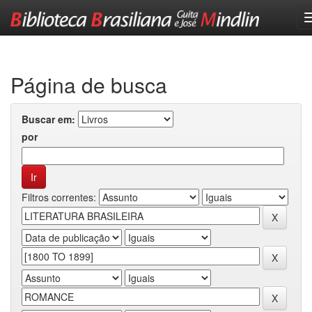
Skip
navigation
Página de busca
Buscar em:
por
Filtros correntes: