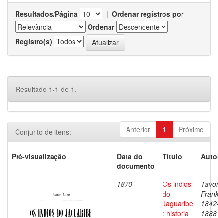
Resultados/Página
|
Ordenar registros por
Ordenar
Registro(s)
Resultado 1-1 de 1.
Anterior
1
Próximo
Conjunto de itens:
Pré-visualização
Data do
Título
Auto
documento
1870
Os indios
Távor
do
Frank
Jaguaribe
1842
: historia
1888