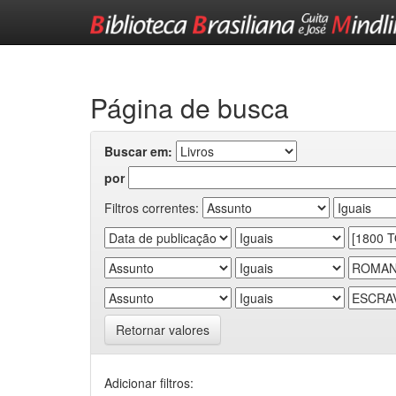
Skip
navigation
Página de busca
Buscar em:
por
Filtros correntes:
Retornar valores
Adicionar filtros: