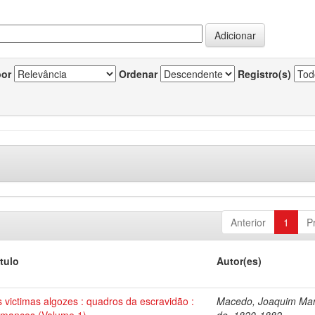
por
Ordenar
Registro(s)
Anterior
1
P
ítulo
Autor(es)
s victimas algozes : quadros da escravidão :
Macedo, Joaquim Ma