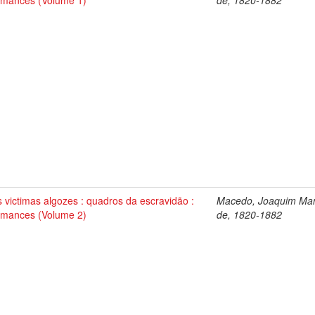
omances (Volume 1)
de, 1820-1882
s victimas algozes : quadros da escravidão :
Macedo, Joaquim Ma
omances (Volume 2)
de, 1820-1882