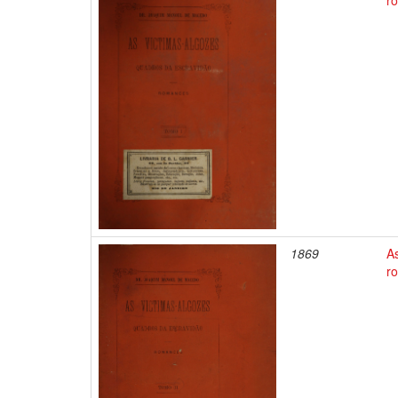
r
1869
A
r