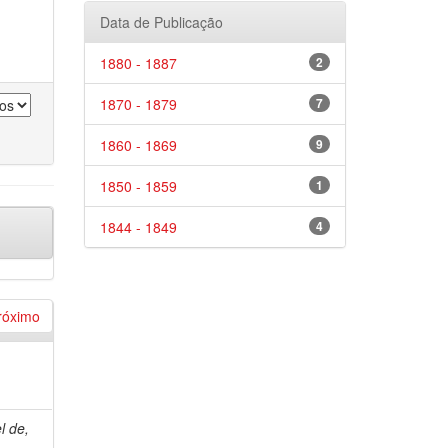
Data de Publicação
1880 - 1887
2
1870 - 1879
7
1860 - 1869
9
1850 - 1859
1
1844 - 1849
4
róximo
l de,