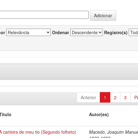
por
Ordenar
Registro(s)
Anterior
1
2
3
P
Título
Autor(es)
A carteira de meu tio (Segundo folheto)
Macedo, Joaquim Manue