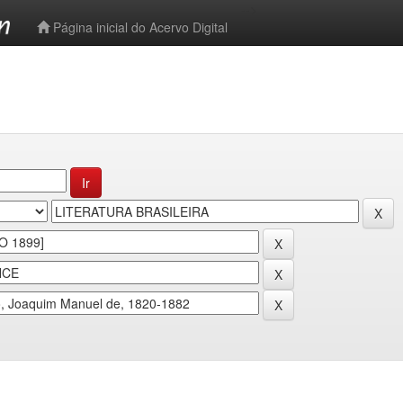
-->
Página inicial do Acervo Digital