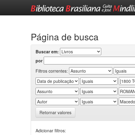
Skip
navigation
Página de busca
Buscar em:
por
Filtros correntes:
Retornar valores
Adicionar filtros: