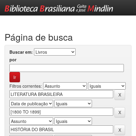
Skip
navigation
Página de busca
Buscar em:
por
Filtros correntes: