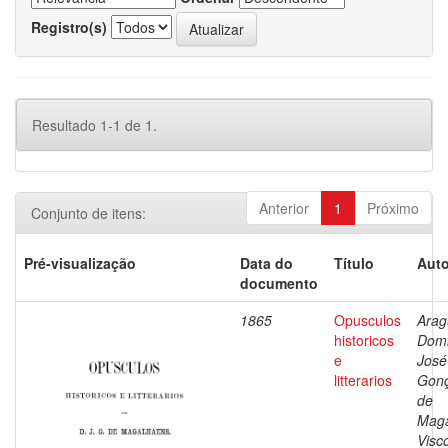
Registro(s)
Resultado 1-1 de 1.
Anterior
1
Próximo
Conjunto de itens:
Pré-visualização
Data do
Título
Auto
documento
1865
Opusculos
Arag
historicos
Dom
e
José
litterarios
Gonç
de
Maga
Visc