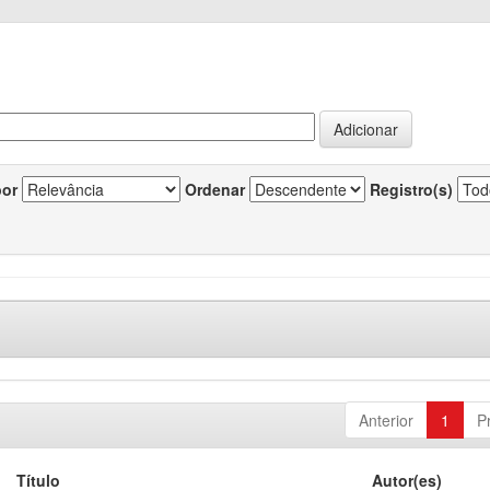
por
Ordenar
Registro(s)
Anterior
1
P
Título
Autor(es)