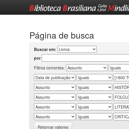
Skip
navigation
Página de busca
Buscar em:
por
Filtros correntes:
Retornar valores