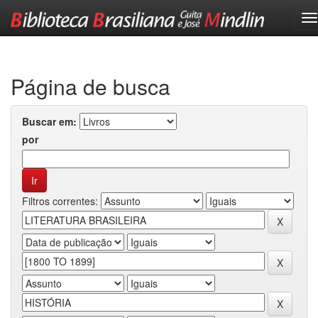
Skip
navigation
Página de busca
Buscar em:
por
Filtros correntes: