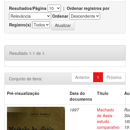
Resultados/Página
|
Ordenar registros por
Ordenar
Registro(s)
Resultado 1-1 de 1.
Anterior
1
Próximo
Conjunto de itens:
Pré-visualização
Data do
Título
Au
documento
1897
Machado
Ro
de Assis :
Sil
estudo
18
comparativo
19