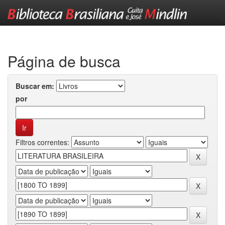
Skip
navigation
Página de busca
Buscar em:
por
Filtros correntes: