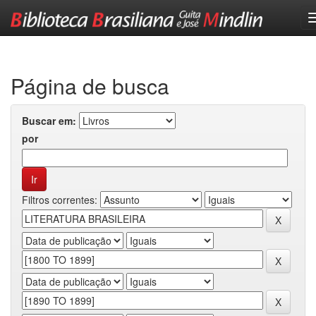
Skip
navigation
Página de busca
Buscar em:
por
Filtros correntes: