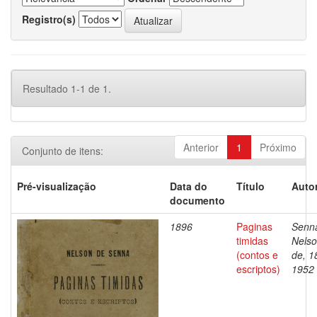
Registro(s)
Resultado 1-1 de 1.
Anterior
1
Próximo
Conjunto de itens:
Pré-visualização
Data do
Título
Autor
documento
1896
Paginas
Senn
timidas
Nels
(contos e
de, 1
escriptos)
1952