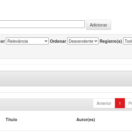
por
Ordenar
Registro(s)
Anterior
1
P
Título
Autor(es)