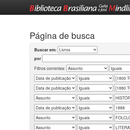
Skip
navigation
Página de busca
Buscar em:
por
Filtros correntes: