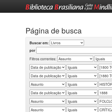
Skip
navigation
Página de busca
Buscar em:
por
Filtros correntes: