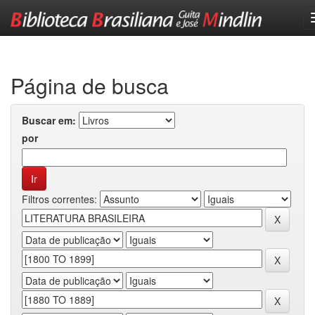
Skip
navigation
Página de busca
Buscar em:
por
Filtros correntes: