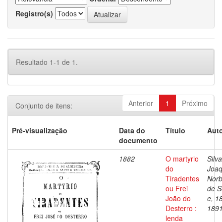
Registro(s)
Resultado 1-1 de 1.
Anterior
1
Próximo
Conjunto de itens:
Pré-visualização
Data do
Título
Auto
documento
1882
O martyrio
Silva
do
Joa
Tiradentes
Norb
ou Frei
de S
João do
e, 1
Desterro :
189
lenda