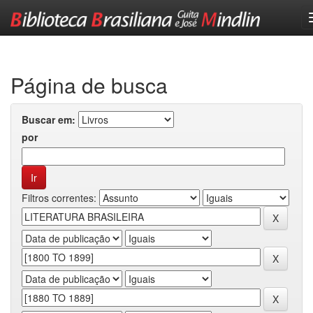
Skip
navigation
Página de busca
Buscar em:
por
Filtros correntes: