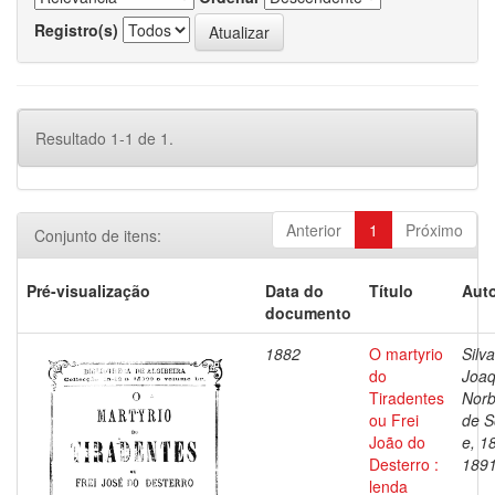
Registro(s)
Resultado 1-1 de 1.
Anterior
1
Próximo
Conjunto de itens:
Pré-visualização
Data do
Título
Auto
documento
1882
O martyrio
Silva
do
Joa
Tiradentes
Norb
ou Frei
de S
João do
e, 1
Desterro :
189
lenda