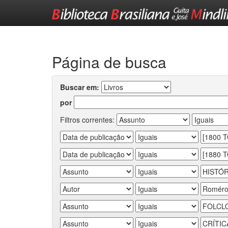
Skip
navigation
Página de busca
Buscar em:
por
Filtros correntes: