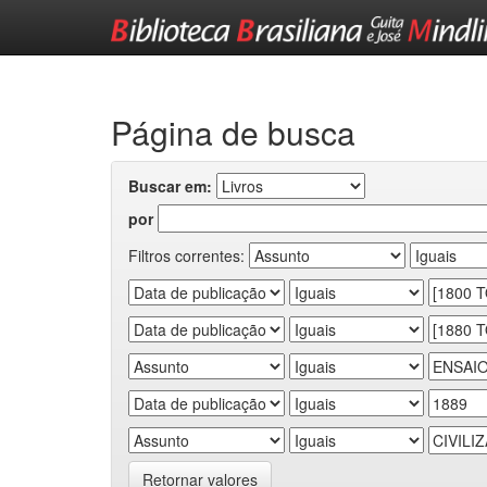
Skip
navigation
Página de busca
Buscar em:
por
Filtros correntes:
Retornar valores