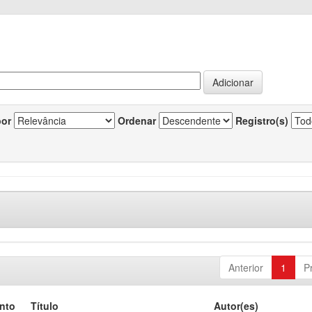
por
Ordenar
Registro(s)
Anterior
1
P
nto
Título
Autor(es)