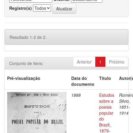
Registro(s)
Resultado 1-2 de 2.
Anterior
1
Próximo
Conjunto de itens:
Pré-visualização
Data do
Título
Autor(
documento
1888
Estudos
Romér
sobre a
Silvio,
poesia
1851-
popular
1914
do
Brazil,
1879-