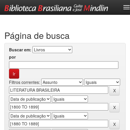
Skip
navigation
Página de busca
Buscar em:
por
Filtros correntes: