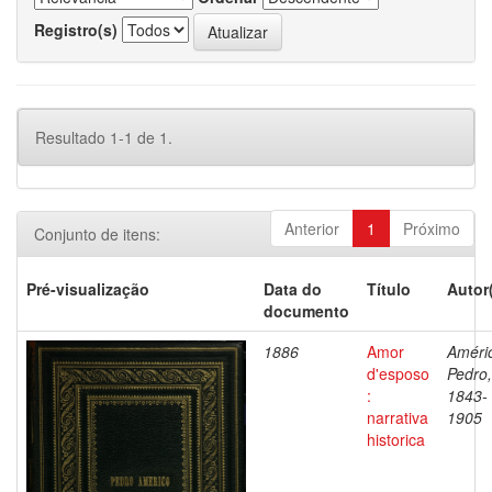
Registro(s)
Resultado 1-1 de 1.
Anterior
1
Próximo
Conjunto de itens:
Pré-visualização
Data do
Título
Autor
documento
1886
Amor
Améri
d'esposo
Pedro,
:
1843-
narrativa
1905
historica