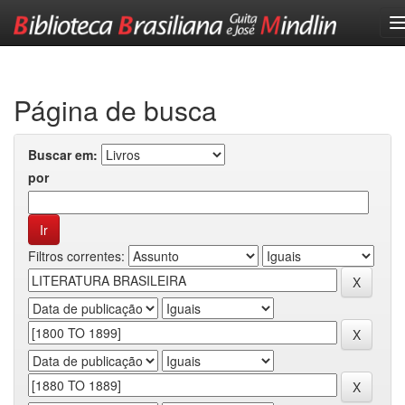
Skip
navigation
Página de busca
Buscar em:
por
Filtros correntes: